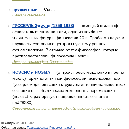
предметный
— См …
7
Словарь синонимов
ГУССЕРЛЬ Эдмунд (1859-1938)
— немецкий философ,
8
основатель феноменологии, одна из наиболее
значительных фигур в философии 20 в. Проблема науки и
научности составляла центральную тему ранней
феноменологии. В отличие от тех философов, которые
противопоставляли философию науке и …
История Философии: Энциклопедия
НОЭСИС и НОЭМА
— (от греч. noesis мышление и noema
9
мысль) термины античной философии, использованные
Гуссерлем для описания структуры интенциональности как
сознания о... . Ноэтические компоненты переживания
(ноэсис) характеризуют направленность сознания
на&#8230; …
Современная западная философия. Энциклопедический словарь
© Академик, 2000-2026
18+
Обратная связь:
Техподдержка
,
Реклама на сайте