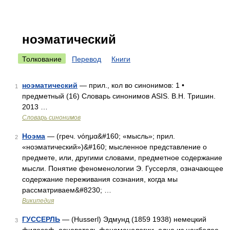
ноэматический
Толкование
Перевод
Книги
ноэматический
— прил., кол во синонимов: 1 •
1
предметный (16) Словарь синонимов ASIS. В.Н. Тришин.
2013 …
Словарь синонимов
Ноэма
— (греч. νόημα&#160; «мысль»; прил.
2
«ноэматический»)&#160; мысленное представление о
предмете, или, другими словами, предметное содержание
мысли. Понятие феноменологии Э. Гуссерля, означающее
содержание переживания сознания, когда мы
рассматриваем&#8230; …
Википедия
ГУССЕРЛЬ
— (Husserl) Эдмунд (1859 1938) немецкий
3